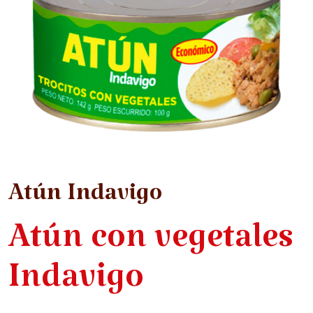
Atún Indavigo
Atún con vegetales
Indavigo