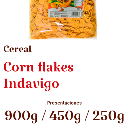
Cereal
Corn flakes
Indavigo
Presentaciones
900g / 450g / 250g