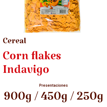
Cereal
Corn flakes
Indavigo
Presentaciones
900g / 450g / 250g