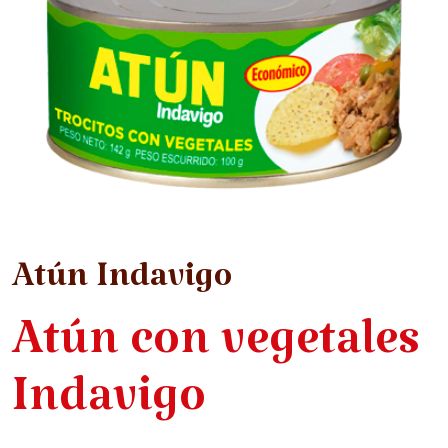
Atún Indavigo
Atún con vegetales
Indavigo