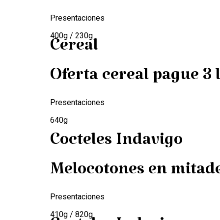
Presentaciones
400g / 230g
Cereal
Oferta cereal pague 3 l
Presentaciones
640g
Cocteles Indavigo
Melocotones en mitad
Presentaciones
410g / 820g