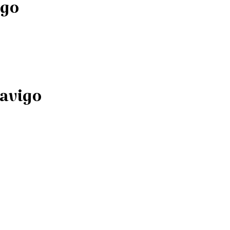
igo
avigo