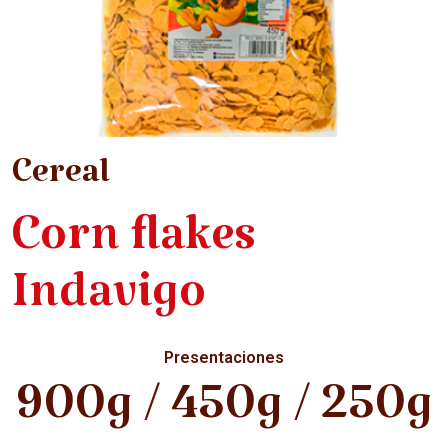
Cereal
Corn flakes
Indavigo
Presentaciones
900g / 450g / 250g