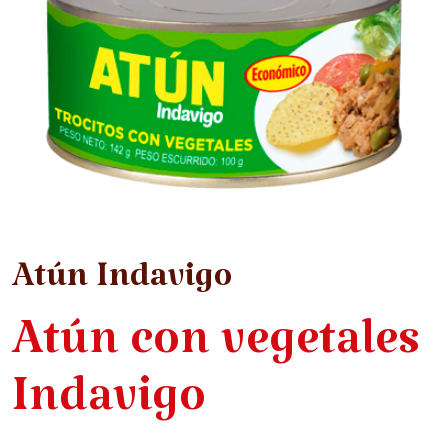
Atún Indavigo
Atún con vegetales
Indavigo