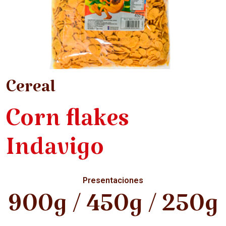
Cereal
Corn flakes
Indavigo
Presentaciones
900g / 450g / 250g