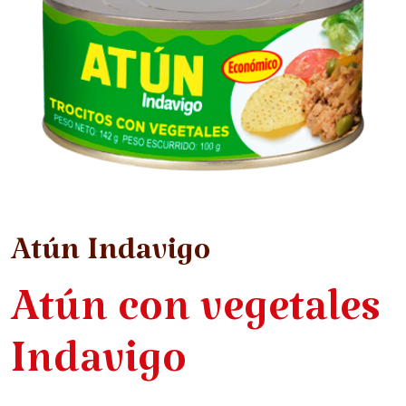
Atún Indavigo
Atún con vegetales
Indavigo