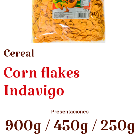
Cereal
Corn flakes
Indavigo
Presentaciones
900g / 450g / 250g