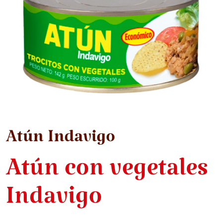
Atún Indavigo
Atún con vegetales
Indavigo