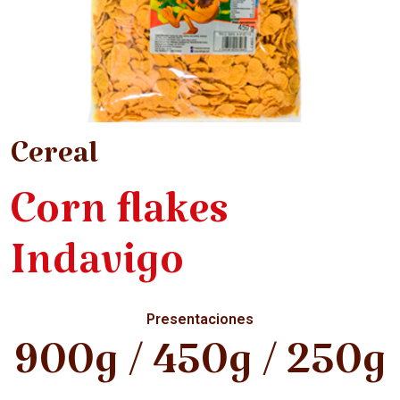
Cereal
Corn flakes
Indavigo
Presentaciones
900g / 450g / 250g