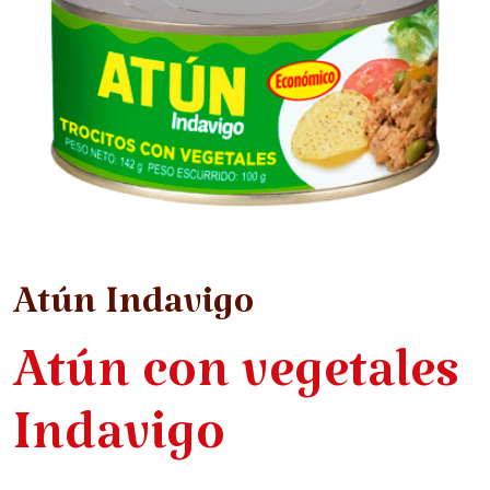
Atún Indavigo
Atún con vegetales
Indavigo