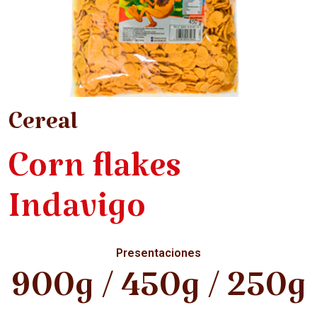
Cereal
Corn flakes
Indavigo
Presentaciones
900g / 450g / 250g