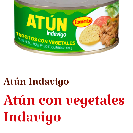
Atún Indavigo
Atún con vegetales
Indavigo