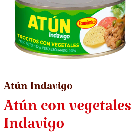
Atún Indavigo
Atún con vegetales
Indavigo