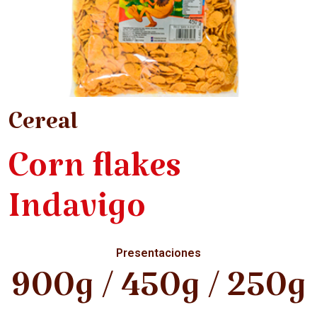
Cereal
Corn flakes
Indavigo
Presentaciones
900g / 450g / 250g