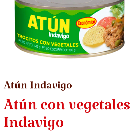
Atún Indavigo
Atún con vegetales
Indavigo