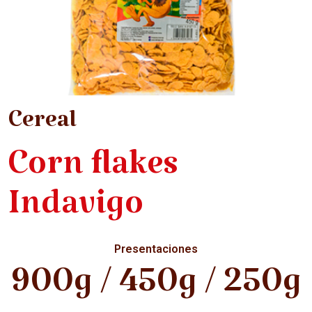
Cereal
Corn flakes
Indavigo
Presentaciones
900g / 450g / 250g