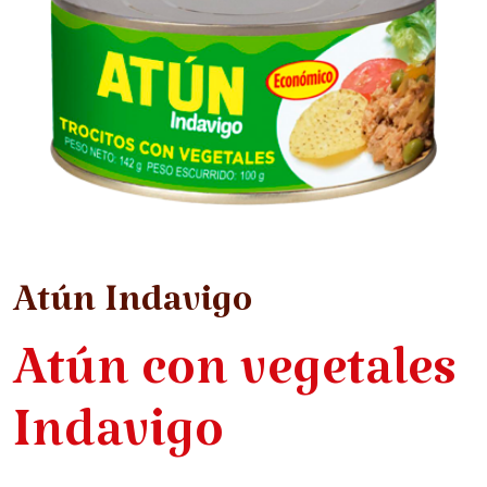
Atún Indavigo
Atún con vegetales
Indavigo