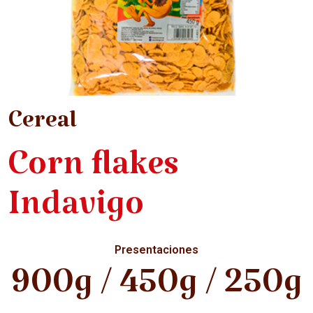
Cereal
Corn flakes
Indavigo
Presentaciones
900g / 450g / 250g