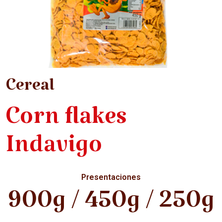
Cereal
Corn flakes
Indavigo
Presentaciones
900g / 450g / 250g