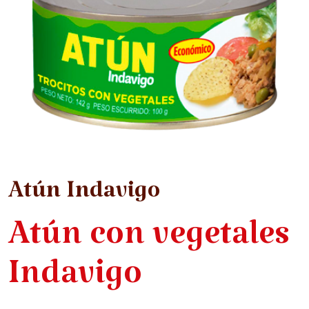
Atún Indavigo
Atún con vegetales
Indavigo