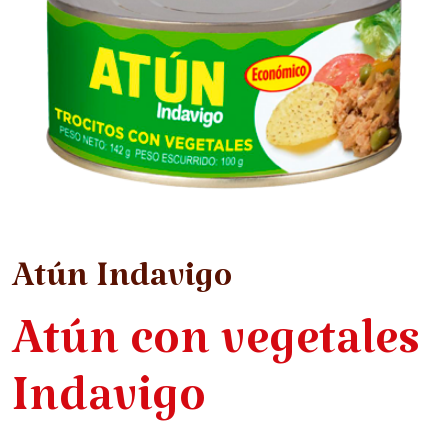
Atún Indavigo
Atún con vegetales
Indavigo