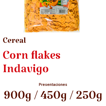
Cereal
Corn flakes
Indavigo
Presentaciones
900g / 450g / 250g