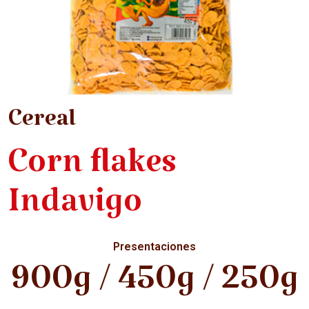
Cereal
Corn flakes
Indavigo
Presentaciones
900g / 450g / 250g