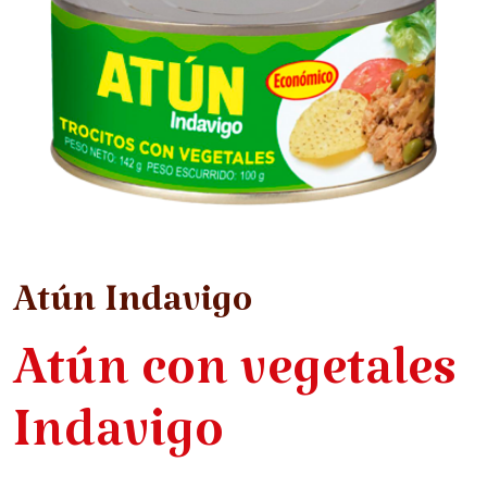
Atún Indavigo
Atún con vegetales
Indavigo