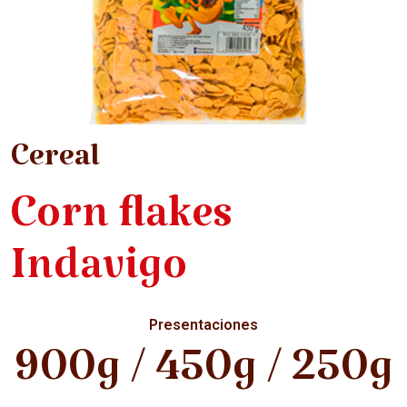
Cereal
Corn flakes
Indavigo
Presentaciones
900g / 450g / 250g