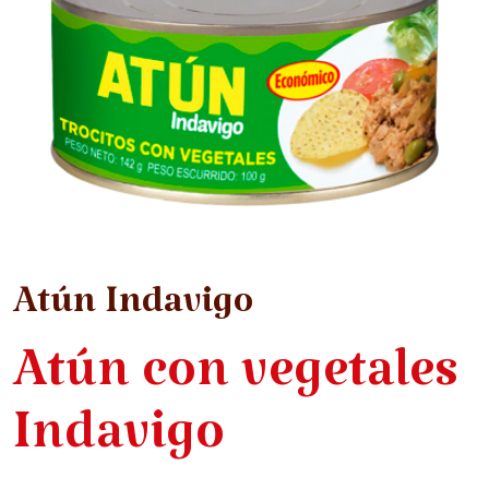
Atún Indavigo
Atún con vegetales
Indavigo