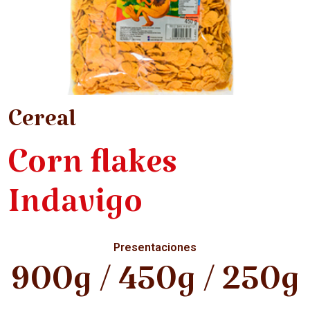
Cereal
Corn flakes
Indavigo
Presentaciones
900g / 450g / 250g