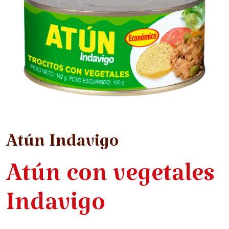
Atún Indavigo
Atún con vegetales
Indavigo