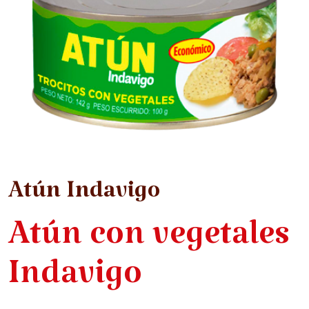
Atún Indavigo
Atún con vegetales
Indavigo