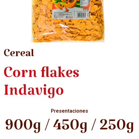
Cereal
Corn flakes
Indavigo
Presentaciones
900g / 450g / 250g