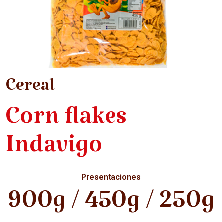
Cereal
Corn flakes
Indavigo
Presentaciones
900g / 450g / 250g