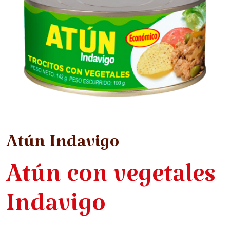
Atún Indavigo
Atún con vegetales
Indavigo