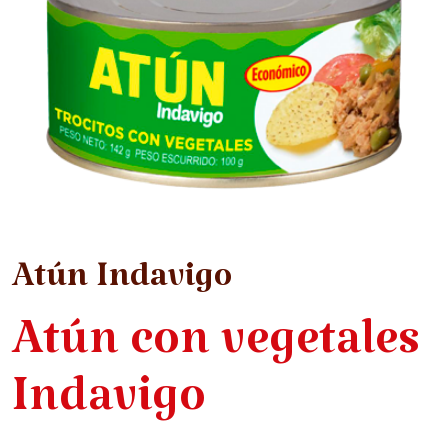
Atún Indavigo
Atún con vegetales
Indavigo