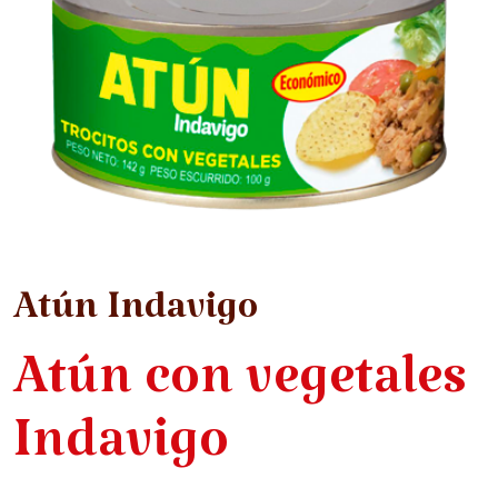
Atún Indavigo
Atún con vegetales
Indavigo