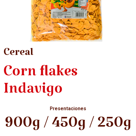
Cereal
Corn flakes
Indavigo
Presentaciones
900g / 450g / 250g